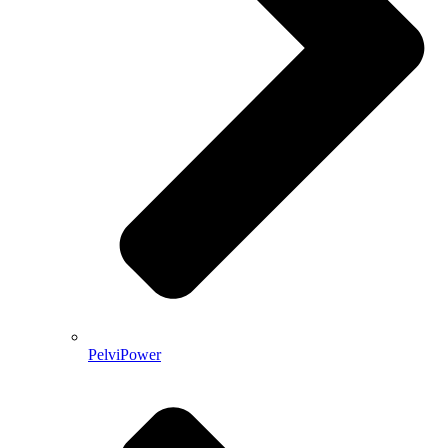
PelviPower