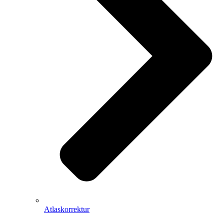
Atlaskorrektur