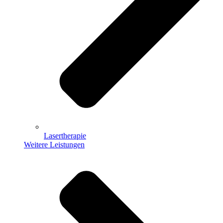
Lasertherapie
Weitere Leistungen