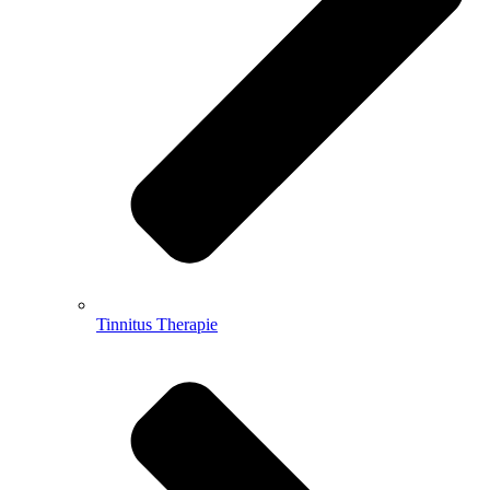
Tinnitus Therapie