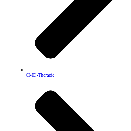
CMD-Therapie