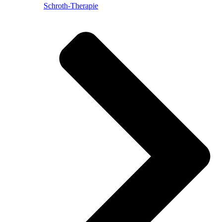
Schroth-Therapie