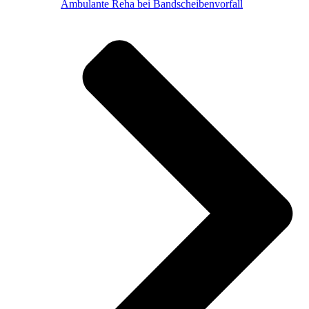
Ambulante Reha bei Bandscheibenvorfall