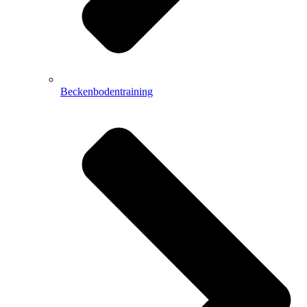
Beckenbodentraining